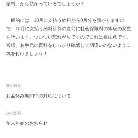
給料」から預かっているでしょうか？
一般的には、10月に支払う給料から9月分を預かりますの
で、10月に支払う給料計算の直前に社会保険料の等級の変更
を行います。ついつい忘れがちですのでこれは要注意です。
皆様、お手元の資料をしっかり確認して間違いのないように
気を付けましょう！
投
前の投稿
稿
お盆休み期間中の対応について
ナ
ビ
次の投稿
ゲ
年末年始のお知らせ
ー