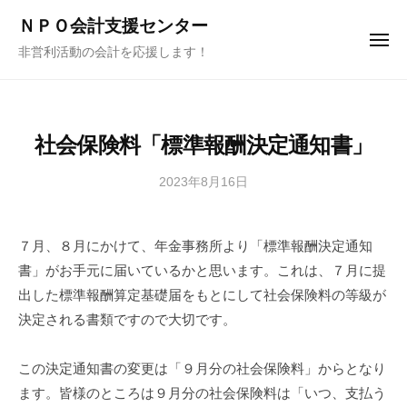
ュ
コ
ー
ＮＰＯ会計支援センター
ン
メ
非営利活動の会計を応援します！
ニ
テ
ュ
ー
ン
ツ
へ
社会保険料「標準報酬決定通知書」
ス
キ
2023年8月16日
b
y
ッ
s
プ
７月、８月にかけて、年金事務所より「標準報酬決定通知
t
書」がお手元に届いているかと思います。これは、７月に提
a
f
出した標準報酬算定基礎届をもとにして社会保険料の等級が
f
決定される書類ですので大切です。
この決定通知書の変更は「９月分の社会保険料」からとなり
ます。皆様のところは９月分の社会保険料は「いつ、支払う